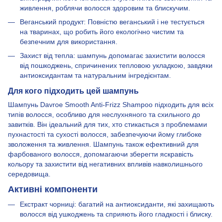
живлення, роблячи волосся здоровим та блискучим.
Веганський продукт: Повністю веганський і не тестується
на тваринах, що робить його екологічно чистим та
безпечним для використання.
Захист від тепла: шампунь допомагає захистити волосся
від пошкоджень, спричинених тепловою укладкою, завдяки
антиоксидантам та натуральним інгредієнтам.
Для кого підходить цей шампунь
Шампунь Davroe Smooth Anti-Frizz Shampoo підходить для всіх
типів волосся, особливо для неслухняного та схильного до
завитків. Він ідеальний для тих, хто стикається з проблемами
пухнастості та сухості волосся, забезпечуючи йому глибоке
зволоження та живлення. Шампунь також ефективний для
фарбованого волосся, допомагаючи зберегти яскравість
кольору та захистити від негативних впливів навколишнього
середовища.
Активні компоненти
Екстракт чорниці: багатий на антиоксиданти, які захищають
волосся від ушкоджень та сприяють його гладкості і блиску.