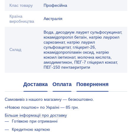
Клас товару
Професійна
Країна
Австралія
виробництва
Вода, дисодиум лаурет сульфосукцинат,
кокамідопропіл бетаїн, натрію лауроил
саркозинат, натрію лаурил
сульфоацетат, гліцерит-26,
Склад
кокамідопропіламін оксид, натрію
кокоил ізетионат, молочна кислота,
амодиметикон, ПЕГ-7 гліцерил кокоат,
ПЕГ-150 пентаеритрити
Доставка
Оплата
Повернення
Самовивіз з нашого магазину — безкоштовно.
«Новою поштою» по Україні — 85 грн.
Більше інформації про доставку
Готівкою при отриманні
Кредитною карткою