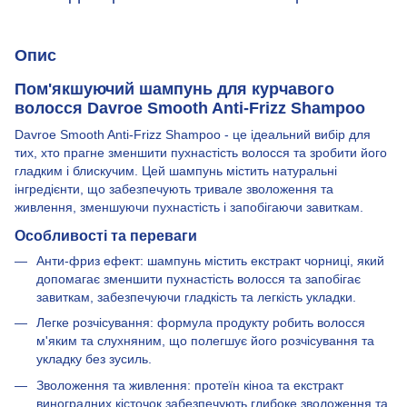
Опис
Пом'якшуючий шампунь для курчавого
волосся Davroe Smooth Anti-Frizz Shampoo
Davroe Smooth Anti-Frizz Shampoo - це ідеальний вибір для
тих, хто прагне зменшити пухнастість волосся та зробити його
гладким і блискучим. Цей шампунь містить натуральні
інгредієнти, що забезпечують тривале зволоження та
живлення, зменшуючи пухнастість і запобігаючи завиткам.
Особливості та переваги
Анти-фриз ефект: шампунь містить екстракт чорниці, який
допомагає зменшити пухнастість волосся та запобігає
завиткам, забезпечуючи гладкість та легкість укладки.
Легке розчісування: формула продукту робить волосся
м'яким та слухняним, що полегшує його розчісування та
укладку без зусиль.
Зволоження та живлення: протеїн кіноа та екстракт
виноградних кісточок забезпечують глибоке зволоження та