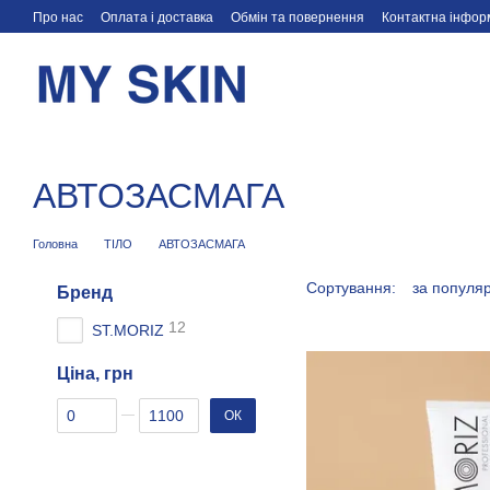
Перейти до основного контенту
Про нас
Оплата і доставка
Обмін та повернення
Контактна інфор
АВТОЗАСМАГА
Головна
ТІЛО
АВТОЗАСМАГА
Сортування:
за популя
Бренд
12
ST.MORIZ
Ціна, грн
Від Ціна, грн
До Ціна, грн
ОК