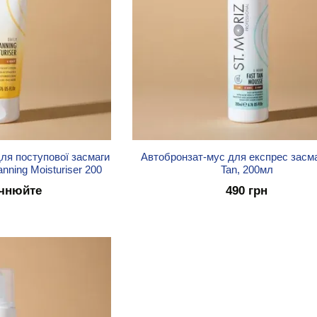
ля поступової засмаги
Автобронзат-мус для експрес засма
anning Moisturiser 200
Tan, 200мл
очнюйте
490 грн