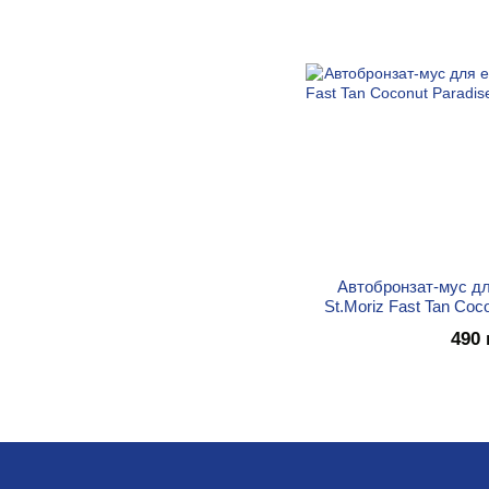
Автобронзат-мус дл
St.Moriz Fast Tan Coc
490 