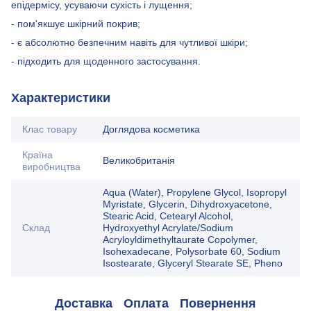
епідермісу, усуваючи сухість і лущення;
- пом'якшує шкірний покрив;
- є абсолютно безпечним навіть для чутливої шкіри;
- підходить для щоденного застосування.
Характеристики
Клас товару
Доглядова косметика
Країна
Великобританія
виробництва
Aqua (Water), Propylene Glycol, Isopropyl
Myristate, Glycerin, Dihydroxyacetone,
Stearic Acid, Cetearyl Alcohol,
Склад
Hydroxyethyl Acrylate/Sodium
Acryloyldimethyltaurate Copolymer,
Isohexadecane, Polysorbate 60, Sodium
Isostearate, Glyceryl Stearate SE, Pheno
Доставка
Оплата
Повернення