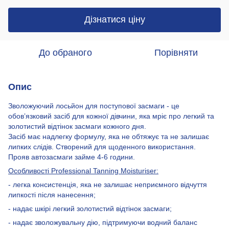
Дізнатися ціну
До обраного
Порівняти
Опис
Зволожуючий лосьйон для поступової засмаги - це
обовʼязковий засіб для кожної дівчини, яка мріє про легкий та
золотистий відтінок засмаги кожного дня.
Засіб має надлегку формулу, яка не обтяжує та не залишає
липких слідів. Створений для щоденного використання.
Прояв автозасмаги займе 4-6 години.
Особливості Professional Tanning Moisturiser:
- легка консистенція, яка не залишає неприємного відчуття
липкості після нанесення;
- надає шкірі легкий золотистий відтінок засмаги;
- надає зволожувальну дію, підтримуючи водний баланс