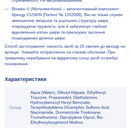
спричиненого УФ-випромінюванням.
Вітамін U (Метилметіонін) – запатентований компонент
бренду CUSKIN [Патент № 1202006]. Він не тільки сприяє
зменшенню зморшок та ущільнює структуру шкіри,
покращуючи пружність, але й забезпечує глибоке
відновлення клітин шкіри та прискорює загоєння
пошкоджених ділянок шкіри.
Спосіб застосування: нанесіть засіб за 20 хвилин до виходу на
вулицю. Уникайте потрапляння на слизові оболонки. При
тривалому перебуванні на відкритому сонці засіб потребує
поновлення.
Характеристики
Aqua (Water), Dibutyl Adipate, Ethylhexyl
Triazone, Propanediol, Diethylamino
Hydroxybenzoyl Hexyl Benzoate,
Склад
Terephthalylidene Dicamphor Sulfonic Acid,
Niacinamide, Drometrizole Trisiloxane,
Tromethamine, Dipropylene Glycol, Bis-
Ethylhexyloxyphenol Methox