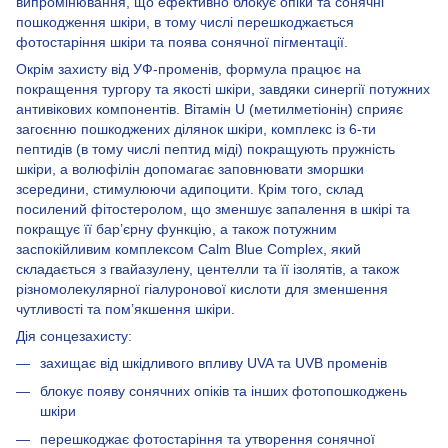
випромінювання, що ефективно блокує опіки та сонячні
пошкодження шкіри, в тому числі перешкоджається
фотостаріння шкіри та поява сонячної пігментації.
Окрім захисту від УФ-променів, формула працює на
покращення тургору та якості шкіри, завдяки синергії потужних
антивікових компонентів. Вітамін U (метилметіонін) сприяє
загоєнню пошкоджених ділянок шкіри, комплекс із 6-ти
пептидів (в тому числі пептид міді) покращують пружність
шкіри, а волюфілін допомагає заповнювати зморшки
зсередини, стимулюючи адипоцити. Крім того, склад
посилений фітостеролом, що зменшує запалення в шкірі та
покращує її бар’єрну функцію, а також потужним
заспокійливим комплексом Calm Blue Complex, який
складається з гвайазулену, центелли та її ізолятів, а також
різномолекулярної гіалуронової кислоти для зменшення
чутливості та пом’якшення шкіри.
Дія сонцезахисту:
захищає від шкідливого впливу UVA та UVB променів
блокує появу сонячних опіків та інших фотопошкоджень
шкіри
перешкоджає фотостаріння та утворення сонячної