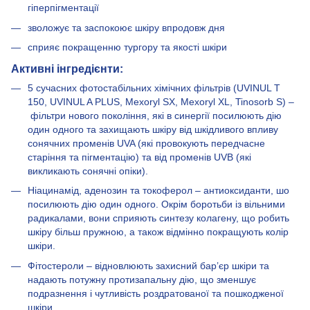
гіперпігментації
зволожує та заспокоює шкіру впродовж дня
сприяє покращенню тургору та якості шкіри
Активні інгредієнти:
5 сучасних фотостабільних хімічних фільтрів (UVINUL T
150, UVINUL A PLUS, Mexoryl SX, Mexoryl XL, Tinosorb S) –
фільтри нового покоління, які в синергії посилюють дію
один одного та захищають шкіру від шкідливого впливу
сонячних променів UVA (які провокують передчасне
старіння та пігментацію) та від променів UVB (які
викликають сонячні опіки).
Ніацинамід, аденозин та токоферол – антиоксиданти, шо
посилюють дію один одного. Окрім боротьби із вільними
радикалами, вони сприяють синтезу колагену, що робить
шкіру більш пружною, а також відмінно покращують колір
шкіри.
Фітостероли – відновлюють захисний бар’єр шкіри та
надають потужну протизапальну дію, що зменшує
подразнення і чутливість роздратованої та пошкодженої
шкіри.