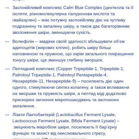
Заспокійливий комплекс Calm Blue Complex (центелла та її
ізоляти, різномолекулярна гіалуронова кислота та
гвайазулен) – має потужну заспокійливу дію на чутливу
подразнену та запалену шкіру, а також дає багаторівневе
зволоження шкіри, зменшуючи сухість.
Волюфілін – завдяки своїй здатності збільшувати об’єм
адипоцитів (жирових клітин), робить шкіру більш
наповненою та пружною, що окрім загального покращення
тонусу шкіри, ще зменшує глибину зморшок.
Пептидний комплекс (Copper Tripeptide-1, Tripeptide-1,
Palmitoyl Tripeptide-1, Palmitoyl Pentapeptide-4,
Hexapeptide-11, Hexapeptide-9) – посилюють дію один
одного, стимулюючи синтез колагену, а також впливаючи
на зморшки та пружність шкіри, а пептид міді додатково
прискорює загоєння мікропошкоджень та заспокоює
запалення.
Лізати Лактобактерій (Lactobacillus Ferment Lysate,
Lactococcus Ferment Lysate, Bifida Ferment Lysate) –
зміцнюють мікробіом шкіри, посилюють її бар’єрну
функцію та захист від окислювального стресу,