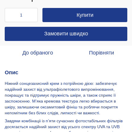
Купити
Замовити швидко
До обраного
Порівняти
Опис
Ніжний сонцезахисний крем з потрійною дією: забезпечує
надійний захист від ультрафіолетового випромінювання,
покращує та підтримує пружність шкіри, а також сприяє її
заспокоєнню. М’яка кремова текстура легко вбирається в
шкіру, залишаючи оксамитовий фініш та роблячи покриття
непомітним без білих слідів, липкості чи важкості.
Завдяки комбінаціі із п’яти сучасних фотостабільних фільтрів
досягається надійний захист від усього спектру UVA та UVB