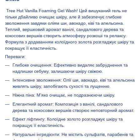
Tree Hut Vanilla Foaming Gel Wash! Цей вишуканий гель не
тільки дбайливо очищає шкіру, але й забезпечує глибоке
зволоження завдяки оліям ши, авокадо, ківі та апельсина.
Теплий, вершковий аромат ванілі, сандалового дерева та
кокосових вершків створить атмосферу розкоші та релаксу.
Формула з додаванням колоїдного золота розгладжує шкіру та
покращує її еластичність.
Переваги:
Глибоке очищення: Ефективно видаляє забруднення та
надлишки себуму, залишаючи шкіру свіжою.
Інтенсивне зволоження: Олії ши, авокадо, ківі та апельсина
живлять шкіру, запобігають сухості та лущенню.
Ніжна піна: М'яко очищає, не подразнюючи шкіру.
Елегантний аромат: Композиція з ванілі, сандалового
дерева та кокосових вершків створює неповторний аромат.
Ефект ліфтингу: Колоїдне золото розгладжує шкіру та
покращує її еластичність.
Натуральні інгредієнти: Не містить сульфатів, парабенів та