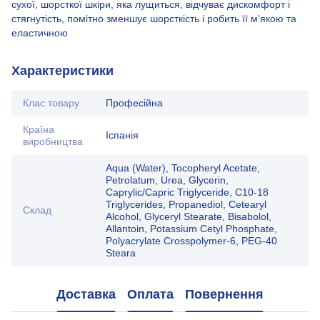
сухої, шорсткої шкіри, яка лущиться, відчуває дискомфорт і
стягнутість, помітно зменшує шорсткість і робить її м'якою та
еластичною
Характеристики
Клас товару
Професійна
Країна
Іспанія
виробництва
Aqua (Water), Tocopheryl Acetate,
Petrolatum, Urea, Glycerin,
Caprylic/Capric Triglyceride, C10-18
Triglycerides, Propanediol, Cetearyl
Склад
Alcohol, Glyceryl Stearate, Bisabolol,
Allantoin, Potassium Cetyl Phosphate,
Polyacrylate Crosspolymer-6, PEG-40
Steara
Доставка
Оплата
Повернення