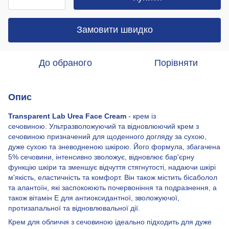
Замовити швидко
До обраного
Порівняти
Опис
Transparent Lab Urea Face Cream
- крем із
сечовиною. Ультразволожуючий та відновлюючий крем з
сечовиною призначений для щоденного догляду за сухою,
дуже сухою та зневодненою шкірою. Його формула, збагачена
5% сечовини, інтенсивно зволожує, відновлює бар'єрну
функцію шкіри та зменшує відчуття стягнутості, надаючи шкірі
м'якість, еластичність та комфорт. Він також містить бісаболол
та алантоїн, які заспокоюють почервоніння та подразнення, а
також вітамін Е для антиоксидантної, зволожуючої,
протизапальної та відновлювальної дії.
Крем для обличчя з сечовиною ідеально підходить для дуже