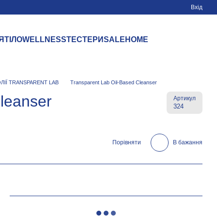
Вхід
Я
ТІЛО
WELLNESS
ТЕСТЕРИ
SALE
HOME
ОЛІЇ TRANSPARENT LAB
Transparent Lab Oil-Based Cleanser
leanser
Артикул
324
Порівняти
В бажання