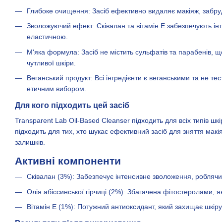
Глибоке очищення: Засіб ефективно видаляє макіяж, забру
Зволожуючий ефект: Сківалан та вітамін Е забезпечують ін
еластичною.
М'яка формула: Засіб не містить сульфатів та парабенів, 
чутливої шкіри.
Веганський продукт: Всі інгредієнти є веганськими та не те
етичним вибором.
Для кого підходить цей засіб
Transparent Lab Oil-Based Cleanser підходить для всіх типів шк
підходить для тих, хто шукає ефективний засіб для зняття мак
залишків.
Активні компоненти
Сківалан (3%): Забезпечує інтенсивне зволоження, роблячи
Олія абіссинської гірчиці (2%): Збагачена фітостеролами, 
Вітамін Е (1%): Потужний антиоксидант, який захищає шкіру в