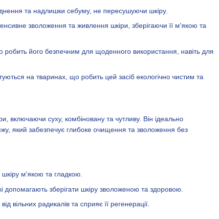
днення та надлишки себуму, не пересушуючи шкіру.
тенсивне зволоження та живлення шкіри, зберігаючи її м'якою та
що робить його безпечним для щоденного використання, навіть для
стуються на тваринах, що робить цей засіб екологічно чистим та
іри, включаючи суху, комбіновану та чутливу. Він ідеально
іяжу, який забезпечує глибоке очищення та зволоження без
 шкіру м'якою та гладкою.
які допомагають зберігати шкіру зволоженою та здоровою.
ід вільних радикалів та сприяє її регенерації.