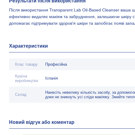
Результати після використання
Після використання Transparent Lab Oil-Based Cleanser ваша ш
ефективно видаляє макіяж та забруднення, залишаючи шкіру с
допомагає підтримувати здоров'я шкіри та запобігає появі запал
Характеристики
Клас товару
Професійна
Країна
Іспанія
виробництва
Нанесіть невелику кількість засобу, за допомог
Склад
доки не зникнуть усі сліди макіяжу. Змийте теп
Новий відгук або коментар