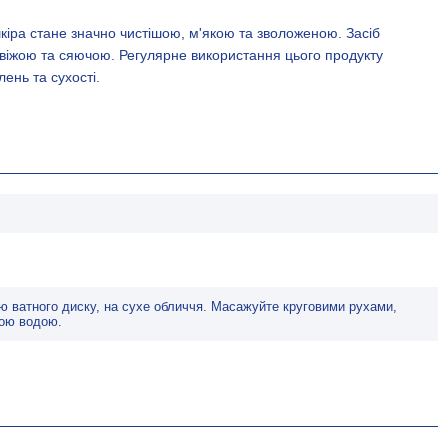
кіра стане значно чистішою, м'якою та зволоженою. Засіб
віжою та сяючою. Регулярне використання цього продукту
ень та сухості.
ою ватного диску, на сухе обличчя. Масажуйте круговими рухами,
лою водою.