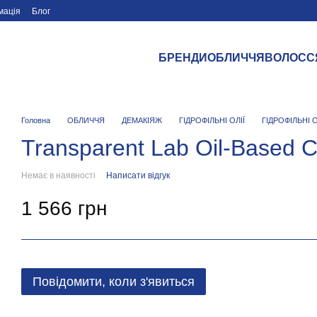
мація
Блог
БРЕНДИ
ОБЛИЧЧЯ
ВОЛОСС
Головна
ОБЛИЧЧЯ
ДЕМАКІЯЖ
ГІДРОФІЛЬНІ ОЛІЇ
ГІДРОФІЛЬНІ 
Transparent Lab Oil-Based C
Немає в наявності
Написати відгук
1 566 грн
Повідомити, коли з'явиться