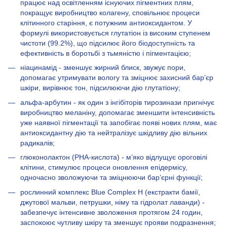
працює над освітленням існуючих пігментних плям,
покращує виробництво колагену, сповільнює процеси
клітинного старіння, є потужним антиоксидантом. У
формулі використовується глутатіон із високим ступенем
чистоти (99.2%), що підсилює його біодоступність та
ефективність в боротьбі з тьмяністю і пігментацією;
ніацинамід - зменшує жирний блиск, звужує пори,
допомагає утримувати вологу та зміцнює захисний бар’єр
шкіри, вирівнює тон, підсилюючи дію глутатіону;
альфа-арбутин - як один з інгібіторів тирозинази пригнічує
виробництво меланіну, допомагає зменшити інтенсивність
уже наявної пігментації та запобігає появі нових плям, має
антиоксидантну дію та нейтралізує шкідливу дію вільних
радикалів;
глюконолактон (PHA-кислота) - м’яко відлущує ороговілі
клітини, стимулює процеси оновлення епідермісу,
одночасно зволожуючи та зміцнюючи бар’єрні функції;
рослинний комплекс Blue Complex H (екстракти бамії,
джутової мальви, петрушки, німу та гідролат лаванди) -
забезпечує інтенсивне зволоження протягом 24 годин,
заспокоює чутливу шкіру та зменшує прояви подразнення;