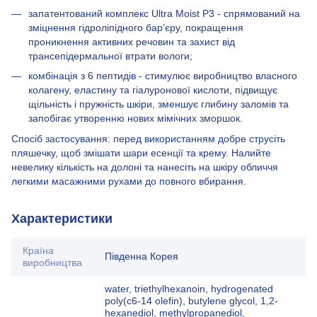
запатентований комплекс Ultra Moist P3 - спрямований на
зміцнення гідроліпідного бар’єру, покращення
проникнення активних речовин та захист від
трансепідермальної втрати вологи;
комбінація з 6 пептидів - стимулює виробництво власного
колагену, еластину та гіалуронової кислоти, підвищує
щільність і пружність шкіри, зменшує глибину заломів та
запобігає утворенню нових мімічних зморшок.
Спосіб застосування: перед використанням добре струсіть
пляшечку, щоб змішати шари есенції та крему. Налийте
невелику кількість на долоні та нанесіть на шкіру обличчя
легкими масажними рухами до повного вбирання.
Характеристики
Країна
Південна Корея
виробництва
water, triethylhexanoin, hydrogenated
poly(c6-14 olefin), butylene glycol, 1,2-
hexanediol, methylpropanediol,