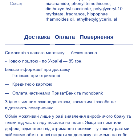
Склад
niacinamide, phenyl trimethicone,
diethoxyethyl succinate, polyglyceryl-10
myristate, fragrance, hippophae
rhamnoides oil, ethylhexylglycerin, al
Доставка
Оплата
Повернення
Самовивіз з нашого магазину — безкоштовно.
«Новою поштою» по Україні — 85 грн.
Більше інформації про доставку
Готівкою при отриманні
Кредитною карткою
Оплата частинами ПриватБанк та monobank
Згідно з чинним законодавством, косметичні засоби не
підлягають поверненню.
Обмін можливий лише у разі виявлення виробничого браку та
тільки під час огляду посилки на пошті. Якщо ви помітили
дефект, відмовтеся від отримання посилки – у такому разі ми
здійснимо обмін та всі витрати за доставку візьмемо на себе.