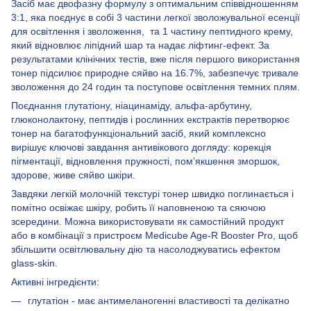
Засіб має двофазну формулу з оптимальним співвідношенням
3:1, яка поєднує в собі 3 частини легкої зволожувальної есенції
для освітлення і зволоження, та 1 частину пептидного крему,
який відновлює ліпідний шар та надає ліфтинг-ефект. За
результатами клінічних тестів, вже після першого використання
тонер підсилює природне сяйво на 16.7%, забезпечує тривале
зволоження до 24 годин та поступове освітлення темних плям.
Поєднання глутатіону, ніацинаміду, альфа-арбутину,
глюконолактону, пептидів і рослинних екстрактів перетворює
тонер на багатофункціональний засіб, який комплексно
вирішує ключові завдання антивікового догляду: корекція
пігментації, відновлення пружності, пом’якшення зморшок,
здорове, живе сяйво шкіри.
Завдяки легкій молочній текстурі тонер швидко поглинається і
помітно освіжає шкіру, робить її наповненою та сяючою
зсередини. Можна використовувати як самостійний продукт
або в комбінації з пристроєм Medicube Age-R Booster Pro, щоб
збільшити освітлювальну дію та насолоджуватись ефектом
glass-skin.
Активні інгредієнти:
глутатіон - має антимеланогенні властивості та делікатно