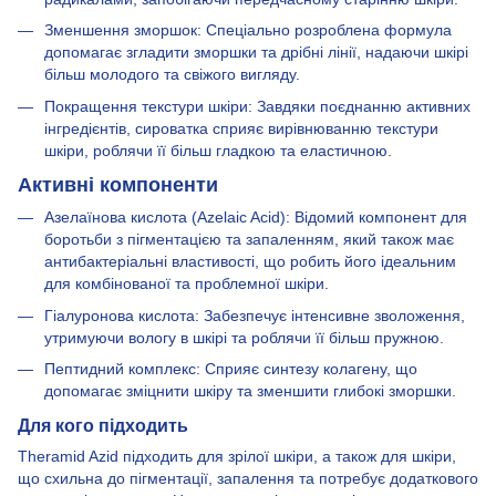
Зменшення зморшок: Спеціально розроблена формула
допомагає згладити зморшки та дрібні лінії, надаючи шкірі
більш молодого та свіжого вигляду.
Покращення текстури шкіри: Завдяки поєднанню активних
інгредієнтів, сироватка сприяє вирівнюванню текстури
шкіри, роблячи її більш гладкою та еластичною.
Активні компоненти
Азелаїнова кислота (Azelaic Acid): Відомий компонент для
боротьби з пігментацією та запаленням, який також має
антибактеріальні властивості, що робить його ідеальним
для комбінованої та проблемної шкіри.
Гіалуронова кислота: Забезпечує інтенсивне зволоження,
утримуючи вологу в шкірі та роблячи її більш пружною.
Пептидний комплекс: Сприяє синтезу колагену, що
допомагає зміцнити шкіру та зменшити глибокі зморшки.
Для кого підходить
Theramid Azid підходить для зрілої шкіри, а також для шкіри,
що схильна до пігментації, запалення та потребує додаткового