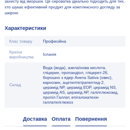
захисту від зморшок. Ця сироватка ідеально підходить для тих,
хто шукає ефективний продукт для комплексного догляду за
шкірою.
Характеристики
Клас товару
Професійна
Країна
Іспанія
виробництва
Вода (вода), азелаїнова кислота,
гліцерин, пропандіол, гліцерет-26,
борошно з ядер Avena Sativa (овес),
карнозин, ацетилтетрапептид-2,
Склад
церамід NP, церамід EOP, церамід NS,
церамід AS, церамід AP, галілглюкозид,
пропіл Галлат, епігалокатехін
галлатилглюкоз
Доставка
Оплата
Повернення