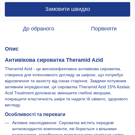
Замовити швидко
До обраного
Порівняти
Опис
Антивікова сироватка Theramid Azid
Theramid Azid - це високоефективна антивікова сироватка,
створена для інтенсивного догляду за шкірою, що потребує
відновлення та захисту від ознак старіння. Завдяки потужним
активним інгредієнтам, ця сироватка Theramid Azid 15% Azelaic
Acid Treatment допомагає зменшити глибокі зморшки,
покращити еластичність шкіри та надати їй свіжого, здорового
вигляду.
Особливості та переваги
Активне омолодження: Сироватка містить передові
антиоксидантні компоненти, які борються з вільними
радикалами, запобігаючи передчасному старінню шкіри.