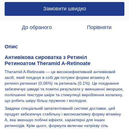
Замовити швидко
До обраного
Порівняти
Опис
Антивікова сироватка з Ретиніл
Ретиноатом Theramid A-Retinoate
Theramid A-Retinoate — це високоефективний антивіковий
засіб, який поєднує в собі дві потужні форми вітаміну А:
ретиніл ретиноат (0,06%) та ретиналь (0,1%). Це поєднання
забезпечує швидкі та помітні результати у зменшенні зморшок,
поліпшенні текстури шкіри та стимуляції вироблення колагену,
що робить шкіру більш пружною і молодою.
Завдяки спеціальній запатентованій системі доставки, цей
продукт забезпечує стабільну і високоактивну форму вітаміну
А, яка зменшує побічні ефекти, характерні для інших
ретиноїдів. Крім цього, формула включає натрієву сіль