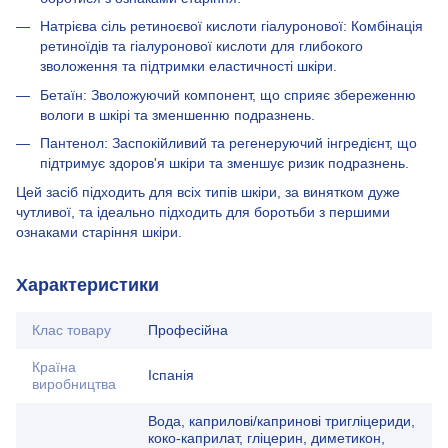
Натрієва сіль ретиноєвої кислоти гіалуронової: Комбінація
ретиноїдів та гіалуронової кислоти для глибокого
зволоження та підтримки еластичності шкіри.
Бетаїн: Зволожуючий компонент, що сприяє збереженню
вологи в шкірі та зменшенню подразнень.
Пантенол: Заспокійливий та регенеруючий інгредієнт, що
підтримує здоров'я шкіри та зменшує ризик подразнень.
Цей засіб підходить для всіх типів шкіри, за винятком дуже
чутливої, та ідеально підходить для боротьби з першими
ознаками старіння шкіри.
Характеристики
Клас товару
Професійна
Країна
Іспанія
виробництва
Вода, каприлові/капринові тригліцериди,
коко-каприлат, гліцерин, диметикон,