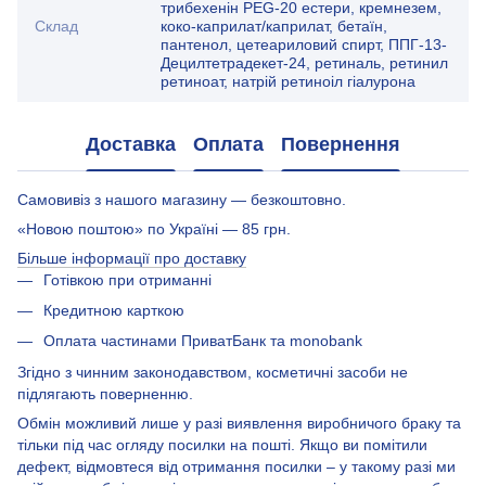
трибехенін PEG-20 естери, кремнезем,
Склад
коко-каприлат/каприлат, бетаїн,
пантенол, цетеариловий спирт, ППГ-13-
Децилтетрадекет-24, ретиналь, ретинил
ретиноат, натрій ретиноіл гіалурона
Доставка
Оплата
Повернення
Самовивіз з нашого магазину — безкоштовно.
«Новою поштою» по Україні — 85 грн.
Більше інформації про доставку
Готівкою при отриманні
Кредитною карткою
Оплата частинами ПриватБанк та monobank
Згідно з чинним законодавством, косметичні засоби не
підлягають поверненню.
Обмін можливий лише у разі виявлення виробничого браку та
тільки під час огляду посилки на пошті. Якщо ви помітили
дефект, відмовтеся від отримання посилки – у такому разі ми