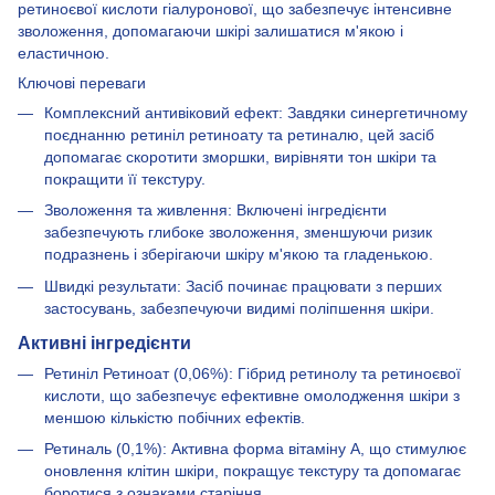
ретиноєвої кислоти гіалуронової, що забезпечує інтенсивне
зволоження, допомагаючи шкірі залишатися м'якою і
еластичною.
Ключові переваги
Комплексний антивіковий ефект: Завдяки синергетичному
поєднанню ретиніл ретиноату та ретиналю, цей засіб
допомагає скоротити зморшки, вирівняти тон шкіри та
покращити її текстуру.
Зволоження та живлення: Включені інгредієнти
забезпечують глибоке зволоження, зменшуючи ризик
подразнень і зберігаючи шкіру м'якою та гладенькою.
Швидкі результати: Засіб починає працювати з перших
застосувань, забезпечуючи видимі поліпшення шкіри.
Активні інгредієнти
Ретиніл Ретиноат (0,06%): Гібрид ретинолу та ретиноєвої
кислоти, що забезпечує ефективне омолодження шкіри з
меншою кількістю побічних ефектів.
Ретиналь (0,1%): Активна форма вітаміну А, що стимулює
оновлення клітин шкіри, покращує текстуру та допомагає
боротися з ознаками старіння.