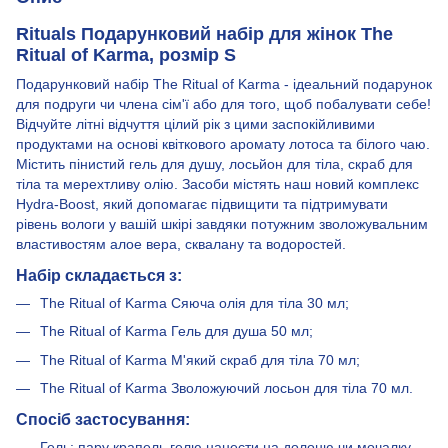
Rituals Подарунковий набір для жінок The
Ritual of Karma, розмір S
Подарунковий набір The Ritual of Karma - ідеальний подарунок
для подруги чи члена сім'ї або для того, щоб побалувати себе!
Відчуйте літні відчуття цілий рік з цими заспокійливими
продуктами на основі квіткового аромату лотоса та білого чаю.
Містить пінистий гель для душу, лосьйон для тіла, скраб для
тіла та мерехтливу олію. Засоби містять наш новий комплекс
Hydra-Boost, який допомагає підвищити та підтримувати
рівень вологи у вашій шкірі завдяки потужним зволожувальним
властивостям алое вера, сквалану та водоростей.
Набір складається з:
The Ritual of Karma Сяюча олія для тіла 30 мл;
The Ritual of Karma Гель для душа 50 мл;
The Ritual of Karma М'який скраб для тіла 70 мл;
The Ritual of Karma Зволожуючий лосьон для тіла 70 мл.
Спосіб застосування:
Гель: пару крапель гелю нанести на долоню чи мочалку.