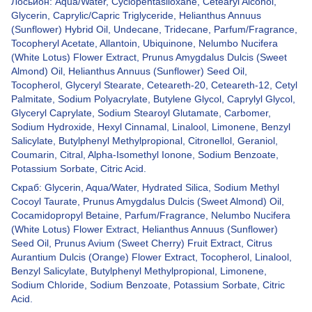
Лосьйон: Aqua/Water, Cyclopentasiloxane, Cetearyl Alcohol,
Glycerin, Caprylic/Capric Triglyceride, Helianthus Annuus
(Sunflower) Hybrid Oil, Undecane, Tridecane, Parfum/Fragrance,
Tocopheryl Acetate, Allantoin, Ubiquinone, Nelumbo Nucifera
(White Lotus) Flower Extract, Prunus Amygdalus Dulcis (Sweet
Almond) Oil, Helianthus Annuus (Sunflower) Seed Oil,
Tocopherol, Glyceryl Stearate, Ceteareth-20, Ceteareth-12, Cetyl
Palmitate, Sodium Polyacrylate, Butylene Glycol, Caprylyl Glycol,
Glyceryl Caprylate, Sodium Stearoyl Glutamate, Carbomer,
Sodium Hydroxide, Hexyl Cinnamal, Linalool, Limonene, Benzyl
Salicylate, Butylphenyl Methylpropional, Citronellol, Geraniol,
Coumarin, Citral, Alpha-Isomethyl Ionone, Sodium Benzoate,
Potassium Sorbate, Citric Acid.
Скраб: Glycerin, Aqua/Water, Hydrated Silica, Sodium Methyl
Cocoyl Taurate, Prunus Amygdalus Dulcis (Sweet Almond) Oil,
Cocamidopropyl Betaine, Parfum/Fragrance, Nelumbo Nucifera
(White Lotus) Flower Extract, Helianthus Annuus (Sunflower)
Seed Oil, Prunus Avium (Sweet Cherry) Fruit Extract, Citrus
Aurantium Dulcis (Orange) Flower Extract, Tocopherol, Linalool,
Benzyl Salicylate, Butylphenyl Methylpropional, Limonene,
Sodium Chloride, Sodium Benzoate, Potassium Sorbate, Citric
Acid.