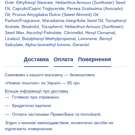
Олія: Ethylhexyl Stearate, Helianthus Annuus (Sunflower) Seed
Oil, Caprylic/Capric Triglyceride, Persea Gratissima (Avocado)
Oil, Prunus Amygdalus Dulcis (Sweet Almond) Oil,
Parfum/Fragrance, Macadamia Integrifolia Seed Oil, Tocopheryl
Acetate, Bisabolol, Tocopherol, Helianthus Annuus (Sunflower)
Seed Wax, Ascorbyl Palmitate, Citronellol, Hexyl Cinnamal,
Linalool, Butylphenyl Methylpropional, Limonene, Benzyl
Salicylate, Alpha-Isomethyl Ionone, Geraniol.
Доставка
Оплата
Повернення
Самовивіз з нашого магазину — безкоштовно.
«Новою поштою» по Україні — 85 грн.
Більше інформації про доставку
Готівкою при отриманні
Кредитною карткою
Оплата частинами ПриватБанк та monobank
Згідно з чинним законодавством, косметичні засоби не
підлягають поверненню.