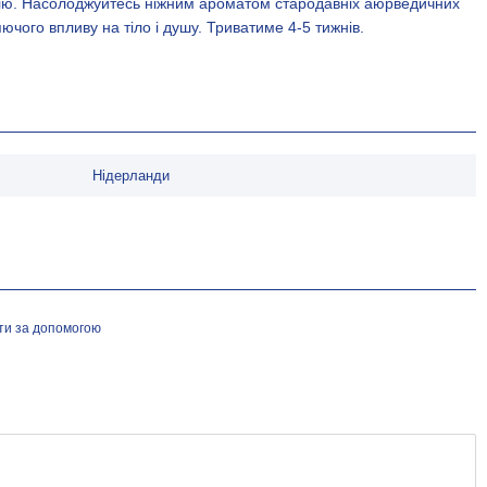
елю. Насолоджуйтесь ніжним ароматом стародавніх аюрведичних
яючого впливу на тіло і душу. Триватиме 4-5 тижнів.
Нідерланди
йти за допомогою