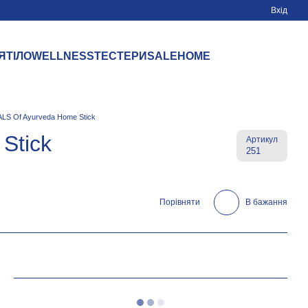
Вхід
Я
ТІЛО
WELLNESS
ТЕСТЕРИ
SALE
HOME
LS Of Ayurveda Home Stick
Stick
Артикул
251
Порівняти
В бажання