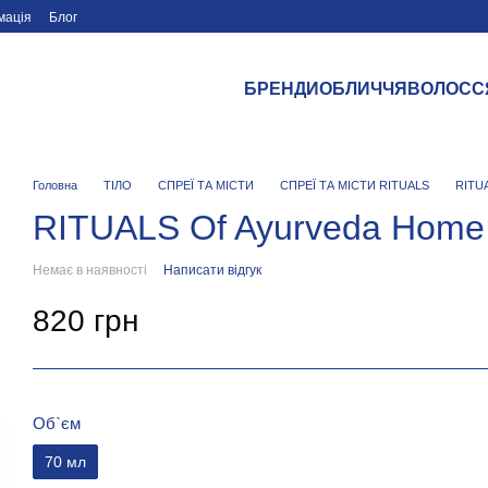
мація
Блог
БРЕНДИ
ОБЛИЧЧЯ
ВОЛОСС
Головна
ТІЛО
СПРЕЇ ТА МІСТИ
СПРЕЇ ТА МІСТИ RITUALS
RITUA
RITUALS Of Ayurveda Home 
Немає в наявності
Написати відгук
820 грн
Об`єм
70 мл