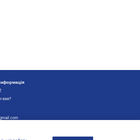
 інформація
2
и вам?
gmail.com
. Замкова 9/3