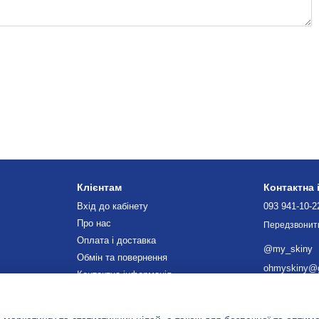
Клієнтам
Контактна
Вхід до кабінету
093 941-10-2
Про нас
Передзвонит
Оплата і доставка
@my_skiny
Обмін та повернення
ohmyskiny@
Контактна інформація
Блог
м. Самбір, пл
Мапа проїзду