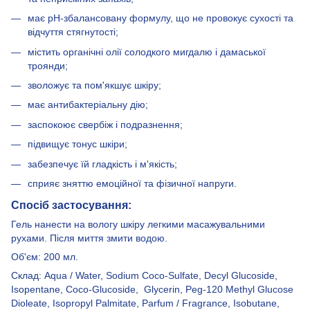
має рН-збалансовану формулу, що не провокує сухості та
відчуття стягнутості;
містить органічні олії солодкого мигдалю і дамаської
троянди;
зволожує та пом'якшує шкіру;
має антибактеріальну дію;
заспокоює свербіж і подразнення;
підвищує тонус шкіри;
забезпечує їй гладкість і м'якість;
сприяє зняттю емоційної та фізичної напруги.
Спосіб застосування:
Гель нанести на вологу шкіру легкими масажувальними
рухами. Після миття змити водою.
Об'єм: 200 мл.
Склад: Aqua / Water, Sodium Coco-Sulfate, Decyl Glucoside,
Isopentane, Coco-Glucoside, Glycerin, Peg-120 Methyl Glucose
Dioleate, Isopropyl Palmitate, Parfum / Fragrance, Isobutane,