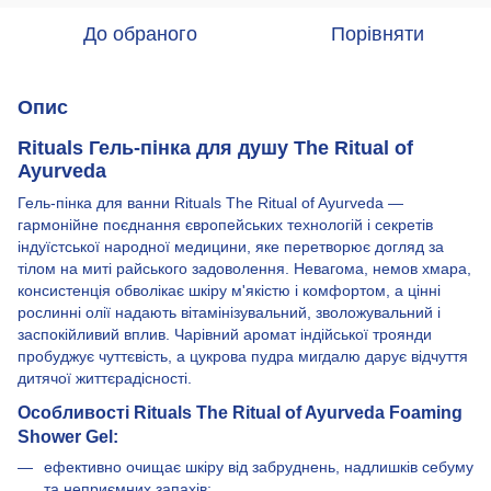
До обраного
Порівняти
Опис
Rituals Гель-пінка для душу The Ritual of
Ayurveda
Гель-пінка для ванни Rituals The Ritual of Ayurveda —
гармонійне поєднання європейських технологій і секретів
індуїстської народної медицини, яке перетворює догляд за
тілом на миті райського задоволення. Невагома, немов хмара,
консистенція обволікає шкіру м'якістю і комфортом, а цінні
рослинні олії надають вітамінізувальний, зволожувальний і
заспокійливий вплив. Чарівний аромат індійської троянди
пробуджує чуттєвість, а цукрова пудра мигдалю дарує відчуття
дитячої життєрадісності.
Особливості Rituals The Ritual of Ayurveda Foaming
Shower Gel:
ефективно очищає шкіру від забруднень, надлишків себуму
та неприємних запахів;