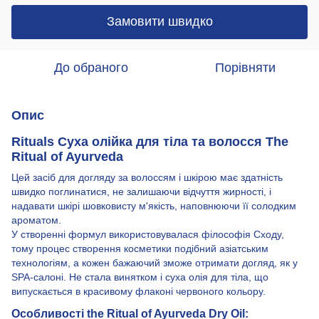
Замовити швидко
До обраного
Порівняти
Опис
Rituals Суха олійка для тіла та волосся The
Ritual of Ayurveda
Цей засіб для догляду за волоссям і шкірою має здатність
швидко поглинатися, не залишаючи відчуття жирності, і
надавати шкірі шовковисту м'якість, наповнюючи її солодким
ароматом.
У створенні формул використовувалася філософія Сходу,
тому процес створення косметики подібний азіатським
технологіям, а кожен бажаючий зможе отримати догляд, як у
SPA-салоні. Не стала винятком і суха олія для тіла, що
випускається в красивому флаконі червоного кольору.
Особливості the Ritual of Ayurveda Dry Oil: