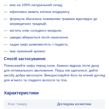
має на 100% натуральний склад;
ефективно живить клітини епідермісу;
формула збагачена поживними травами відповідно до
аюрведичних традицій;
містить олію солодкого мигдалю;
швидко вбирається після нанесення;
надає шкірі шовковистість і гладкість;
має приємний аромат.
Спосіб застосування:
Помасажуйте шкіру перед сном, бажано відразу після душу
для оптимального зволоження. Перш ніж одягатися, дайте
засобу добре висохнути. Використовуйте його як нічний догляд
для м’якого та гладкого волосся та тіла.
Характеристики
Клас товару
Доглядова косметика