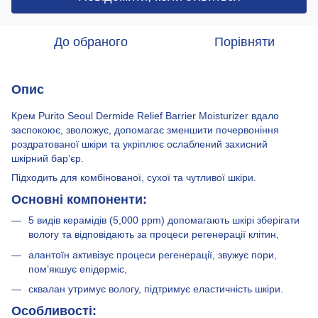
До обраного
Порівняти
Опис
Крем Purito Seoul Dermide Relief Barrier Moisturizer вдало
заспокоює, зволожує, допомагає зменшити почервоніння
роздратованої шкіри та укріплює ослаблений захисний
шкірний бар’єр.
Підходить для комбінованої, сухої та чутливої ​​шкіри.
Основні компоненти:
5 видів керамідів (5,000 ppm) допомагають шкірі зберігати
вологу та відповідають за процеси регенерації клітин,
алантоїн активізує процеси регенерації, звужує пори,
пом’якшує епідерміс,
сквалан утримує вологу, підтримує еластичність шкіри.
Особливості: