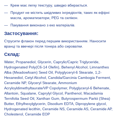
Крем має легку текстуру, швидко вбирається.
Продукт не містить шкідливих інгредієнтів, таких як ефірні
масла, ароматизатори, PEG та силікон.
Пакування виконано з еко матеріалів.
Застосування:
Струсити флакон перед першим використанням. Наносити
вранці та ввечері після тонера або сироватки.
Склад:
Water, Propanediol, Glycerin, Caprylic/Capric Triglyceride,
Hydrogenated Poly(C6-14 Olefin), Behenyl Alcohol, Limnanthes
Alba (Meadowfoam) Seed Oil, Polyglyceryl-6 Stearate, 1,2-
Hexanediol, Cetyl Alcohol, Candida/Garcinia Cambogia Ferment,
Ceramide NP, Glyceryl Stearate, Ammonium
Acryloyldimethyltaurate/VP Copolymer, Polyglyceryl-6 Behenate,
Allantoin, Squalane, Caprylyl Glycol, Panthenol, Macadamia
Ternifolia Seed Oil, Xanthan Gum, Butyrospermum Parkii (Shea)
Butter, Ethylhexylglycerin, Disodium EDTA, Dipropylene glycol,
Hydrogenated lecithin, Ceramide NS, Ceramide AS, Ceramide AP,
Cholesterol, Ceramide EOP