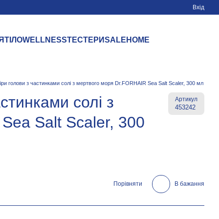
Вхід
Я
ТІЛО
WELLNESS
ТЕСТЕРИ
SALE
HOME
кіри голови з частинками солі з мертвого моря Dr.FORHAIR Sea Salt Scaler, 300 мл
астинками солі з
Артикул
453242
ea Salt Scaler, 300
Порівняти
В бажання