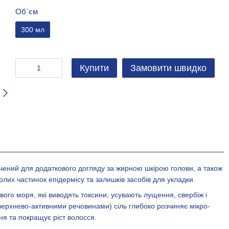
Об`єм
300 мл
Купити
Замовити швидко
ений для додаткового догляду за жирною шкірою голови, а також
лих частинок епідермісу та залишків засобів для укладки.
твого моря, які виводять токсини, усувають лущення, свербіж і
верхнево-активними речовинами) сіль глибоко розчиняє мікро-
ня та покращує ріст волосся.