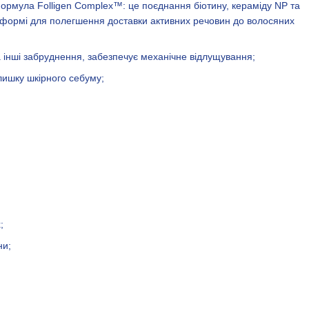
рмула Folligen Complex™: це поєднання біотину, кераміду NP та
й формі для полегшення доставки активних речовин до волосяних
 інші забруднення, забезпечує механічне відлущування;
лишку шкірного себуму;
;
ни;