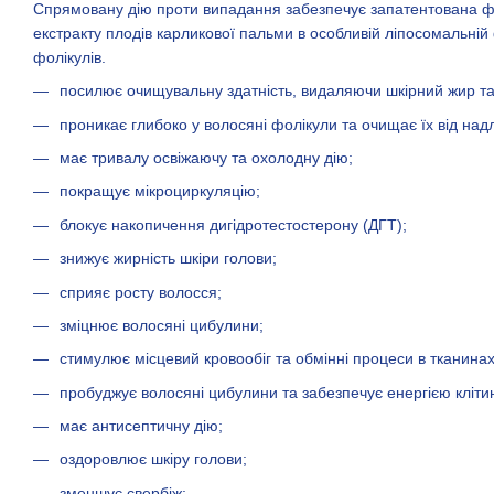
Спрямовану дію проти випадання забезпечує запатентована фо
екстракту плодів карликової пальми в особливій ліпосомальні
фолікулів.
посилює очищувальну здатність, видаляючи шкірний жир та
проникає глибоко у волосяні фолікули та очищає їх від над
має тривалу освіжаючу та охолодну дію;
покращує мікроциркуляцію;
блокує накопичення дигідротестостерону (ДГТ);
знижує жирність шкіри голови;
сприяє росту волосся;
зміцнює волосяні цибулини;
стимулює місцевий кровообіг та обмінні процеси в тканинах
пробуджує волосяні цибулини та забезпечує енергією кліти
має антисептичну дію;
оздоровлює шкіру голови;
зменшує свербіж;