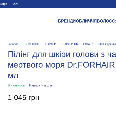
мація
Блог
БРЕНДИ
ОБЛИЧЧЯ
ВОЛОСС
Головна
ВОЛОССЯ
СКРАБИ
СКРАБИ DR. FORHAIR
Пілінг для ш
Пілінг для шкіри голови з ч
мертвого моря Dr.FORHAIR S
мл
В наявності
Написати відгук
1 045 грн