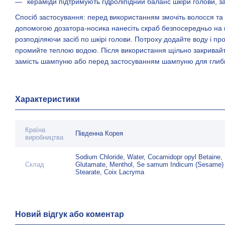
кераміди підтримують гідроліпідний баланс шкіри голови, 
Спосіб застосування: перед використанням змочіть волосся та ш
допомогою дозатора-носика нанесіть скраб безпосередньо на к
розподіляючи засіб по шкірі голови. Потроху додайте воду і п
промийте теплою водою. Після використання щільно закривайт
замість шампуню або перед застосуванням шампуню для гли
Характеристики
Країна
Південна Корея
виробництва
Sodium Chloride, Water, Cocamidopr opyl Betaine,
Склад
Glutamate, Menthol, Se samum Indicum (Sesame) Se
Stearate, Coix Lacryma
Новий відгук або коментар