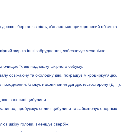
довше зберігає свіжість, з'являється прикореневий об'єм та
ірний жир та інші забруднення, забезпечує механічне
а очищає їх від надлишку шкірного себуму.
валу освіжаючу та охолодну дію, покращує мікроциркуляцію.
о походження, блокує накопичення дигідротестостерону (ДГТ),
цнює волосяні цибулини.
тканинах, пробуджує сплячі цибулини та забезпечує енергією
лює шкіру голови, зменшує свербіж.