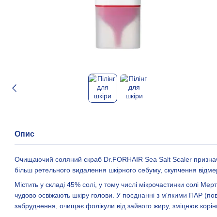
Опис
Очищаючий соляний скраб Dr.FORHAIR Sea Salt Scaler признач
більш ретельного видалення шкірного себуму, скупчення відмер
Містить у складі 45% солі, у тому числі мікрочастинки солі Мер
чудово освіжають шкіру голови. У поєднанні з м'якими ПАР (по
забруднення, очищає фолікули від зайвого жиру, зміцнює корін