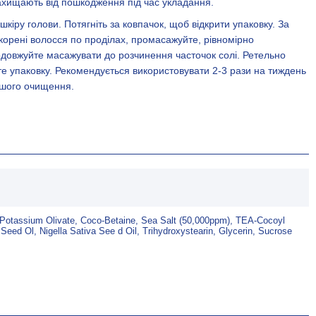
захищають від пошкодження під час укладання.
кіру голови. Потягніть за ковпачок, щоб відкрити упаковку. За
орені волосся по проділах, промасажуйте, рівномірно
родовжуйте масажувати до розчинення часточок солі. Ретельно
е упаковку. Рекомендується використовувати 2-3 рази на тиждень
бшого очищення.
 Potassium Olivate, Coco-Betaine, Sea Salt (50,000ppm), TEA-Cocoyl
ed Ol, Nigella Sativa See d Oil, Trihydroxystearin, Glycerin, Sucrose