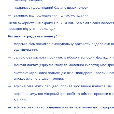
підтримує гідроліпідний баланс шкіри голови;
захищає від пошкодження під час укладання.
Після використання скрабу Dr.FORHAIR Sea Salt Scaler волосся 
приємне відчуття прохолоди.
Активні інгредієнти пілінгу:
морська сіль посилює очищувальну здатність, видаляючи шк
відлущування.
саліцилова кислота проникає глибоко у волосяні фолікули т
ментил лактат (ефір ментолу та молочної кислоти) має три
екстракт карликової пальми діє як антиандроген рослинног
знижує жирність шкіри голови.
ефірна олія м'яти перцевої сприяє зростанню волосся, змі
кофеїн стимулює місцевий кровообіг та обмінні процеси в 
клітини.
ефірна олія чайного дерева має антисептичну дію, оздоров