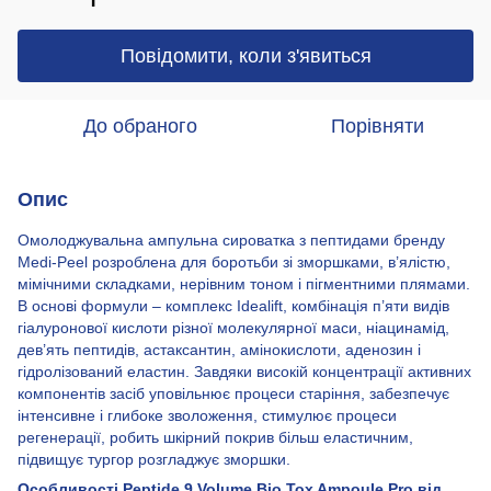
Повідомити, коли з'явиться
До обраного
Порівняти
Опис
Омолоджувальна ампульна сироватка з пептидами бренду
Medi-Peel розроблена для боротьби зі зморшками, в’ялістю,
мімічними складками, нерівним тоном і пігментними плямами.
В основі формули – комплекс Idealift, комбінація п’яти видів
гіалуронової кислоти різної молекулярної маси, ніацинамід,
дев’ять пептидів, астаксантин, амінокислоти, аденозин і
гідролізований еластин. Завдяки високій концентрації активних
компонентів засіб уповільнює процеси старіння, забезпечує
інтенсивне і глибоке зволоження, стимулює процеси
регенерації, робить шкірний покрив більш еластичним,
підвищує тургор розгладжує зморшки.
Особливості Peptide 9 Volume Bio Tox Ampoule Pro від