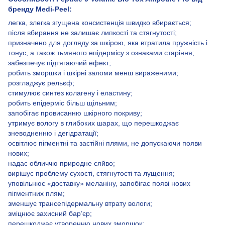
бренду Medi-Peel:
легка, злегка згущена консистенція швидко вбирається;
після вбирання не залишає липкості та стягнутості;
призначено для догляду за шкірою, яка втратила пружність і
тонус, а також тьмяного епідермісу з ознаками старіння;
забезпечує підтягаючий ефект;
робить зморшки і шкірні заломи менш вираженими;
розгладжує рельєф;
стимулює синтез колагену і еластину;
робить епідерміс більш щільним;
запобігає провисанню шкірного покриву;
утримує вологу в глибоких шарах, що перешкоджає
зневодненню і дегідратації;
освітлює пігментні та застійні плями, не допускаючи появи
нових;
надає обличчю природне сяйво;
вирішує проблему сухості, стягнутості та лущення;
уповільнює «доставку» меланіну, запобігає появі нових
пігментних плям;
зменшує трансепідермальну втрату вологи;
зміцнює захисний бар’єр;
перешкоджає утворенню нових зморшок;