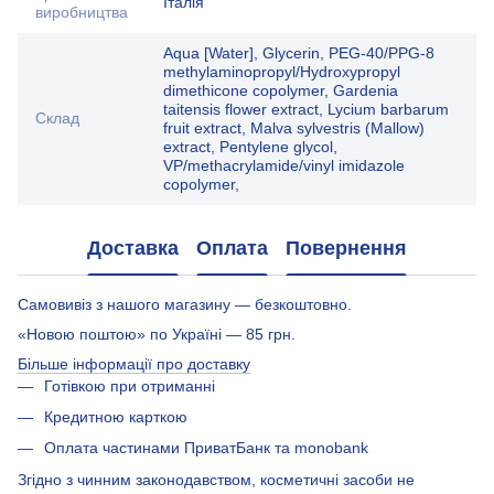
Італія
виробництва
Aqua [Water], Glycerin, PEG-40/PPG-8
methylaminopropyl/Hydroxypropyl
dimethicone copolymer, Gardenia
taitensis flower extract, Lycium barbarum
Склад
fruit extract, Malva sylvestris (Mallow)
extract, Pentylene glycol,
VP/methacrylamide/vinyl imidazole
copolymer,
Доставка
Оплата
Повернення
Самовивіз з нашого магазину — безкоштовно.
«Новою поштою» по Україні — 85 грн.
Більше інформації про доставку
Готівкою при отриманні
Кредитною карткою
Оплата частинами ПриватБанк та monobank
Згідно з чинним законодавством, косметичні засоби не