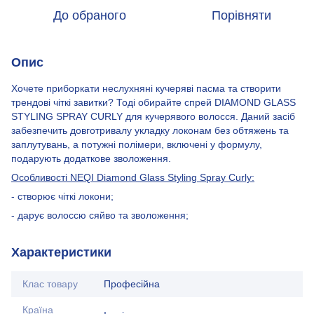
До обраного
Порівняти
Опис
Хочете приборкати неслухняні кучеряві пасма та створити
трендові чіткі завитки? Тоді обирайте спрей DIAMOND GLASS
STYLING SPRAY CURLY для кучерявого волосся. Даний засіб
забезпечить довготривалу укладку локонам без обтяжень та
заплутувань, а потужні полімери, включені у формулу,
подарують додаткове зволоження.
Особливості NEQI Diamond Glass Styling Spray Curly:
- створює чіткі локони;
- дарує волоссю сяйво та зволоження;
Характеристики
Клас товару
Професійна
Країна