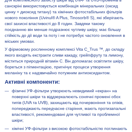
санскріні використовується комбінація мінеральних (оксид
цинку + диоксид титану) та хімічних фотостабільних фільтрів
нового покоління (Uvinul® A Plus, Tinosorb® S), які зберігають
свої захисні властивості до 8 годин. Завдяки такому
поєднанню він менше подразнює чутливу шкіру, має більшу
стійкість до дії води та поту і не потребує частого оновлення в
міських умовах.
У фірмовому рослинному комплексі Vita C_Trus ™, до складу
якого входять екстракти сливи какаду, грейпфруту та лимону,
міститься природній вітамін С. Він допомагає освітлити шкіру,
бореться з пігментацією, пригнічує процеси утворення
меланіну та є надзвичайно потужним антиоксидантом.
Активні компоненти:
фізичні УФ-фільтри утворюють невидимий «екран» на
поверхні шкіри та віддзеркалюють сонячні промені обох
типів (UVA та UVB), захищають від почервоніння та опіків,
попереджають передчасне старіння, мають протизапальні
властивості, рекомендовані для чутливої та проблемної
шкіри;
хімічні УФ-фільтри з високою фотостабільністю поглинають