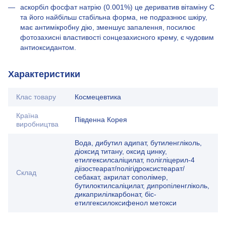
аскорбіл фосфат натрію (0.001%) це дериватив вітаміну С
та його найбільш стабільна форма, не подразнює шкіру,
має антимікробну дію, зменшує запалення, посилює
фотозахисні властивості сонцезахисного крему, є чудовим
антиоксидантом.
Характеристики
Клас товару
Космецевтика
Країна
Південна Корея
виробництва
Вода, дибутил адипат, бутиленгліколь,
діоксид титану, оксид цинку,
етилгексилсаліцилат, полігліцерил-4
діізостеарат/полігідроксистеарат/
Склад
себакат, акрилат сополімер,
бутилоктилсаліцилат, дипропіленгліколь,
дикаприлілкарбонат, біс-
етилгексилоксифенол метокси