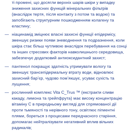
ті промені, що досягли верхніх шарів шкіри у випадку
зниження захисних функцій мінеральних фільтрів
(внаслідок тертя, після контакту з потом та водою) та
запобігають структурним пошкодженням колагену та
еластину;
ніацинамід зміцнює власні захисні функції епідермісу,
зменшує ризики появи зневоднення та подразнення, коли
шкіра стає більш чутливою внаслідок перебування на сонці
та інших стресових факторів навколишнього середовища,
забезпечує додатковий антиоксидантний захист;
пантенол покращує здатність утримувати вологу та
зменшує трансепідермальну втрату води, відновлює
захисний бар’єр, чудово пом’якшує, усуває сухість та
лущення;
рослинний комплекс Vita C_Trus ™ (екстракти сливи
какаду, лимона та грейпфрута) має високу концентрацію
вітаміну С в природньому вигляді для спрямованої дії
проти тьмяності та нерівного тону, освітлює пігментні
плями, бореться з процесами передчасного старіння,
допомагає нейтралізувати негативний вплив вільних
радикалів;