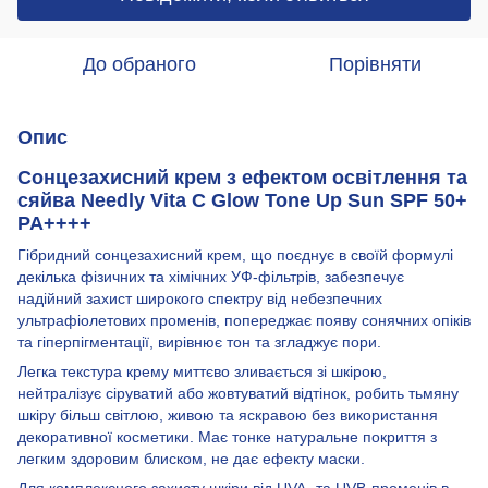
До обраного
Порівняти
Опис
Сонцезахисний крем з ефектом освітлення та
сяйва Needly Vita C Glow Tone Up Sun SPF 50+
PA++++
Гібридний сонцезахисний крем, що поєднує в своїй формулі
декілька фізичних та хімічних УФ-фільтрів, забезпечує
надійний захист широкого спектру від небезпечних
ультрафіолетових променів, попереджає появу сонячних опіків
та гіперпігментації, вирівнює тон та згладжує пори.
Легка текстура крему миттєво зливається зі шкірою,
нейтралізує сіруватий або жовтуватий відтінок, робить тьмяну
шкіру більш світлою, живою та яскравою без використання
декоративної косметики. Має тонке натуральне покриття з
легким здоровим блиском, не дає ефекту маски.
Для комплексного захисту шкіри від UVA- та UVB-променів в