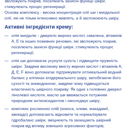
зволожують покрив, посилюють захисні функції шкіри,
стимулюють процес регенерації.
Основа комплексу - висока концентрація олії ши і мигдальної
олії, які не тільки інтенсивно живлять, а й заспокоюють шкіру.
Активні інгредієнти крему:
олія мигдалю - джерело жирних кислот, сквалена, вітамінів
А, Е та інших поживних речовин, які зволожують покрив,
посилюють захисні функції шкіри, стимулюють процес
регенерації;
олія ши допомагає усунути сухість і підвищити пружність
шкіри. Завдяки високому вмісту жирних кислот і вітамінів А,
Д, Е, F воно допомагає підтримувати оптимальний водний
баланс у клітинах епідермального шару, запобігаючи його
сухості та зневодненню, завдяки чому підвищується
еластичність шкірного покриву. Як одне з головних джерел
лінолевої кислоти, масло ши вважається потужним
природним антиоксидантом і омолоджує шкіру;
комплекс рослинних олій (кокоса, оливи, макадамії,
авокадо) допомагають відновити та нормалізувати
гідробаланс шкіри, зміцнюють та захищають шкірний
покрив від впливу зовнішніх агресивних факторів;