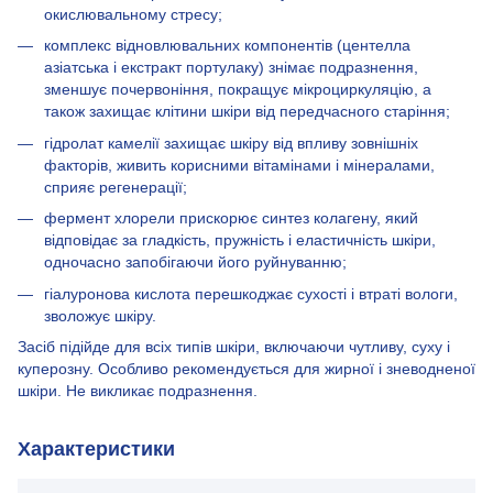
окислювальному стресу;
комплекс відновлювальних компонентів (центелла
азіатська і екстракт портулаку) знімає подразнення,
зменшує почервоніння, покращує мікроциркуляцію, а
також захищає клітини шкіри від передчасного старіння;
гідролат камелії захищає шкіру від впливу зовнішніх
факторів, живить корисними вітамінами і мінералами,
сприяє регенерації;
фермент хлорели прискорює синтез колагену, який
відповідає за гладкість, пружність і еластичність шкіри,
одночасно запобігаючи його руйнуванню;
гіалуронова кислота перешкоджає сухості і втраті вологи,
зволожує шкіру.
Засіб підійде для всіх типів шкіри, включаючи чутливу, суху і
куперозну. Особливо рекомендується для жирної і зневодненої
шкіри. Не викликає подразнення.
Характеристики