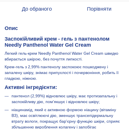
До обраного
Порівняти
Опис
Заспокійливий крем - гель з пантенолом
Needly Panthenol Water Gel Cream
Легкий гель-крем Needly Panthenol Water Gel Cream швидко
вбирається шкірою, без почуття липкості.
Крем-гель з 2,99% пантенолу заспокоює пошкоджену і
запалену шкіру, знімає припухлості і почервоніння, робить її
гладкою, ніжною.
Активні інгредієнти:
пантенол (2,99%) відновлює шкіру, має протизапальну і
заспокійливу дію, пом'якшує і відновлює шкіру;
ніацинамід, який є активною формою ніацину (вітаміну
В3), має освітлюючі дію, зменшує трансепідермальну
втрату вологи, покращує бар'єрну функцію шкіри, сприяє
збільшенню вироблення колагену і запобігає