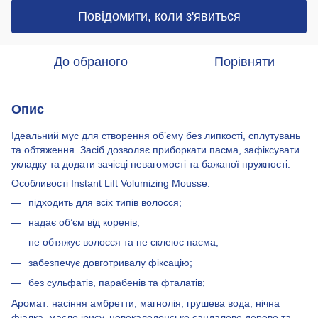
Повідомити, коли з'явиться
До обраного
Порівняти
Опис
Ідеальний мус для створення об’єму без липкості, сплутувань
та обтяження. Засіб дозволяє приборкати пасма, зафіксувати
укладку та додати зачісці невагомості та бажаної пружності.
Особливості Instant Lift Volumizing Mousse:
підходить для всіх типів волосся;
надає об’єм від коренів;
не обтяжує волосся та не склеює пасма;
забезпечує довготривалу фіксацію;
без сульфатів, парабенів та фталатів;
Аромат: насіння амбретти, магнолія, грушева вода, нічна
фіалка, масло ірису, новокаледонське сандалове дерево та