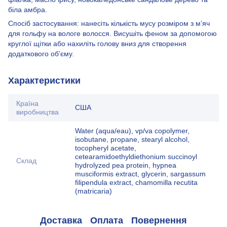
біла амбра.
Спосіб застосування: нанесіть кількість мусу розміром з м’яч
для гольфу на вологе волосся. Висушіть феном за допомогою
круглої щітки або нахиліть голову вниз для створення
додаткового об’єму.
Характеристики
Країна
США
виробництва
Water (aqua/eau), vp/va copolymer,
isobutane, propane, stearyl alcohol,
tocopheryl acetate,
cetearamidoethyldiethonium succinoyl
Склад
hydrolyzed pea protein, hypnea
musciformis extract, glycerin, sargassum
filipendula extract, chamomilla recutita
(matricaria)
Доставка
Оплата
Повернення