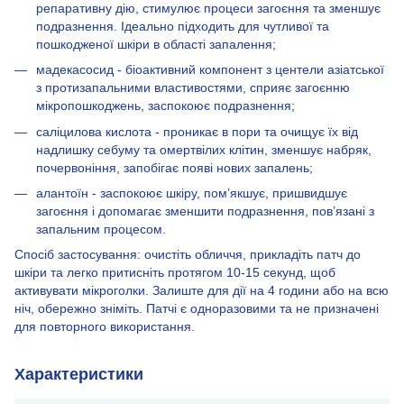
репаративну дію, стимулює процеси загоєння та зменшує
подразнення. Ідеально підходить для чутливої та
пошкодженої шкіри в області запалення;
мадекасосид - біоактивний компонент з центели азіатської
з протизапальними властивостями, сприяє загоєнню
мікропошкоджень, заспокоює подразнення;
саліцилова кислота - проникає в пори та очищує їх від
надлишку себуму та омертвілих клітин, зменшує набряк,
почервоніння, запобігає появі нових запалень;
алантоїн - заспокоює шкіру, пом’якшує, пришвидшує
загоєння і допомагає зменшити подразнення, пов’язані з
запальним процесом.
Спосіб застосування: очистіть обличчя, прикладіть патч до
шкіри та легко притисніть протягом 10-15 секунд, щоб
активувати мікроголки. Залиште для дії на 4 години або на всю
ніч, обережно зніміть. Патчі є одноразовими та не призначені
для повторного використання.
Характеристики