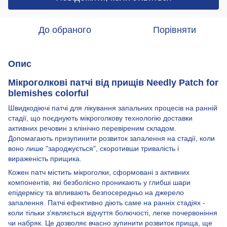
До обраного
Порівняти
Опис
Мікроголкові патчі від прищів Needly Patch for
blemishes colorful
Швидкодіючі патчі для лікування запальних процесів на ранній
стадії, що поєднують мікроголкову технологію доставки
активних речовин з клінічно перевіреним складом.
Допомагають призупинити розвиток запалення на стадії, коли
воно лише "зароджується", скоротивши тривалість і
вираженість прищика.
Кожен патч містить мікроголки, сформовані з активних
компонентів, які безболісно проникають у глибші шари
епідермісу та впливають безпосередньо на джерело
запалення. Патчі ефективно діють саме на ранніх стадіях -
коли тільки з’являється відчуття болючості, легке почервоніння
чи набряк. Це дозволяє вчасно зупинити розвиток прища, ще