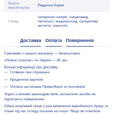
Країна
Південна Корея
виробництва
гіалуронат натрію, ніацинамід,
Склад
пантенол, мадекасосид, саліцилова
кислота, алантоїн.
Доставка
Оплата
Повернення
Самовивіз з нашого магазину — безкоштовно.
«Новою поштою» по Україні — 85 грн.
Більше інформації про доставку
Готівкою при отриманні
Кредитною карткою
Оплата частинами ПриватБанк та monobank
Згідно з чинним законодавством, косметичні засоби не
підлягають поверненню.
Обмін можливий лише у разі виявлення виробничого браку та
тільки під час огляду посилки на пошті. Якщо ви помітили