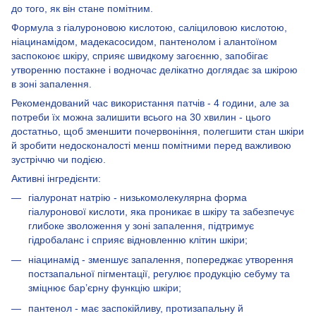
до того, як він стане помітним.
Формула з гіалуроновою кислотою, саліциловою кислотою,
ніацинамідом, мадекасосидом, пантенолом і алантоїном
заспокоює шкіру, сприяє швидкому загоєнню, запобігає
утворенню постакне і водночас делікатно доглядає за шкірою
в зоні запалення.
Рекомендований час використання патчів - 4 години, але за
потреби їх можна залишити всього на 30 хвилин - цього
достатньо, щоб зменшити почервоніння, полегшити стан шкіри
й зробити недосконалості менш помітними перед важливою
зустріччю чи подією.
Активні інгредієнти:
гіалуронат натрію - низькомолекулярна форма
гіалуронової кислоти, яка проникає в шкіру та забезпечує
глибоке зволоження у зоні запалення, підтримує
гідробаланс і сприяє відновленню клітин шкіри;
ніацинамід - зменшує запалення, попереджає утворення
постзапальної пігментації, регулює продукцію себуму та
зміцнює бар’єрну функцію шкіри;
пантенол - має заспокійливу, протизапальну й