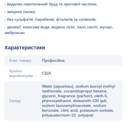
- видаляє накопичений бруд та ороговілі частини;
- зміцнює пасма;
- без сульфатів, парабенів, фталатів та силіконів;
- аромат: кокосова вода, водяна лілія, пало санто, мускус,
амброксан.
Характеристики
Клас товару
Професійна
Країна
США
виробництва
Water (aqua/eau), sodium lauroyl methyl
isethionate, cocamidopropyl betaine,
glycerin, fragrance (parfum), oleth-5,
Склад
phenoxyethanol, disteareth-100 ipdi,
sodium lauroamphoacetate, sodium
benzoate, citric acid, potassium sorbate,
polyquaternium-10, polyquat