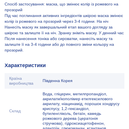
Спосіб застосування: маска, що змінює колір із рожевого на
прозорий
Під час поглинання активних інгредієнтів шкірою маска змінює
колір із рожевого на прозорий через 3-4 години. На ніч
Нанесіть маску як завершальний етап вашого догляду за
шкірою та залиште її на ніч. Зранку зніміть маску. У денний час
Після нанесення тоніка або сироватки, нанесіть маску та
залиште її на 3-4 години або до повного зміни кольору на
прозорий.
Характеристики
Країна
Південна Корея
виробництва
Вода, гліцерин, метилпропандіол,
акрилати/кополімер етилгексилового
акрилату, ніацинамід, порошок хондрусу
криспусу, 1,2-гександіол,
Склад
бутиленгліколь, бетаїн, камедь
рожкового дерева (цератонія
стручкова), гідроксиацетофенон,
алантоїн, глюкоманан, ксантанов