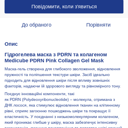
Повідомити, коли з'явиться
До обраного
Порівняти
Опис
Гідрогелева маска з PDRN та колагеном
Medicube PDRN Pink Collagen Gel Mask
Маска-гель створена для глибокого зволоження, відновлення
пружності та поліпшення текстури шкіри. Засіб ідеально
підходить для відновлення шкіри після впливу зовнішніх
факторів, надаючи їй здорового вигляду та рівномірного тону.
Поєднує інноваційні компоненти, такі
як PDRN (Polydeoxyribonucleotide) – молекула, отримана з
ДНК лосося, яка стимулює відновлення тканин на клітинному
рівні, сприяє загоєнню пошкоджень шкіри та покращує її
еластичність. У поєднанні з низькомолекулярним колагеном,
який проникає глибше у шкіру, маска забезпечує інтенсивну
регенерацію, зменшує почервоніння та повертає шкірі сяючий