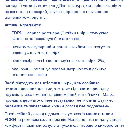
вигляд. Її унікальна желеподібна текстура, яка змінює колір із
рожевого на прозорий, свідчить про повне поглинання
активних компонентів.
Активні інгредієнти:
PDRN – сприяє регенерації клітин шкіри, стимулює
загоєння та покращує її еластичність;
низькомолекулярний колаген – глибоко зволожує та
підвищує пружність шкіри;
ніацинамід – освітлює та вирівнює тон шкіри, 2%;
аденозин – зменшує прояви зморшок та підвищує
еластичність шкіри.
Засіб підходить для всіх типів шкіри, але особливо
рекомендований для тих, хто хоче відновити природну
пружність, зволоження та рівномірний тон обличчя. Маска
пройшла дерматологічне тестування, не містить штучних
барвників та забезпечує ніжний догляд без подразнень.
Професійний догляд в домашніх умовах із маскою-гелем
PDRN та рожевим колагеном від Medicube, яка подарує шкірі
комфорт і помітний результат уже після першого використання