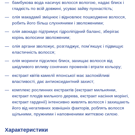
бамбукова вода насичує волосся вологою, надає блиск і
гладкість по всій довжині, усуває зайву пухнастість;
олія макадамії зміцнює і відновлює пошкоджене волосся,
робить його більш слухняними і зволоженими;
олія авокадо підтримує гідроліпідний баланс, зберігає
корінь волосини зволоженим;
олія аргани зволожує, розгладжує, пом'якшує і підвищує
еластичність волосся;
олія моринги підсилює блиск, захищає волосся від
шкідливого впливу сонячних променів і втрати кольору;
екстракт квітів камелії японської має заспокійливі
властивості, дає антиоксидантний захист;
комплекс рослинних екстрактів (екстракт мильнянки,
екстракт плодів мильного дерева, екстракт насіння морінгі,
екстракт гарденії) інтенсивно живлять волосся і захищають
його від негативних зовнішніх факторів, роблять волосся
щільними, пружними і наповненими життєвою силою.
Характеристики