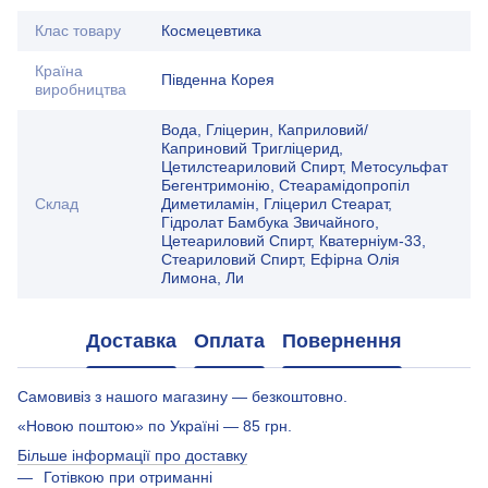
Клас товару
Космецевтика
Країна
Південна Корея
виробництва
Вода, Гліцерин, Каприловий/
Каприновий Тригліцерид,
Цетилстеариловий Спирт, Метосульфат
Бегентримонію, Стеарамідопропіл
Склад
Диметиламін, Гліцерил Стеарат,
Гідролат Бамбука Звичайного,
Цетеариловий Спирт, Кватерніум-33,
Стеариловий Спирт, Ефірна Олія
Лимона, Ли
Доставка
Оплата
Повернення
Самовивіз з нашого магазину — безкоштовно.
«Новою поштою» по Україні — 85 грн.
Більше інформації про доставку
Готівкою при отриманні