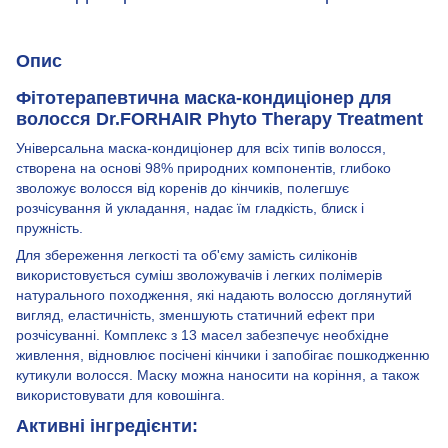
Опис
Фітотерапевтична маска-кондиціонер для
волосся Dr.FORHAIR Phyto Therapy Treatment
Універсальна маска-кондиціонер для всіх типів волосся,
створена на основі 98% природних компонентів, глибоко
зволожує волосся від коренів до кінчиків, полегшує
розчісування й укладання, надає їм гладкість, блиск і
пружність.
Для збереження легкості та об'єму замість силіконів
використовується суміш зволожувачів і легких полімерів
натурального походження, які надають волоссю доглянутий
вигляд, еластичність, зменшують статичний ефект при
розчісуванні. Комплекс з 13 масел забезпечує необхідне
живлення, відновлює посічені кінчики і запобігає пошкодженню
кутикули волосся. Маску можна наносити на коріння, а також
використовувати для ковошінга.
Активні інгредієнти: