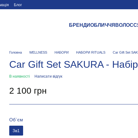
мація
Блог
БРЕНДИ
ОБЛИЧЧЯ
ВОЛОСС
Головна
WELLNESS
НАБОРИ
НАБОРИ RITUALS
Car Gift Set SA
Car Gift Set SAKURA - Набі
В наявності
Написати відгук
2 100 грн
Об`єм
3в1