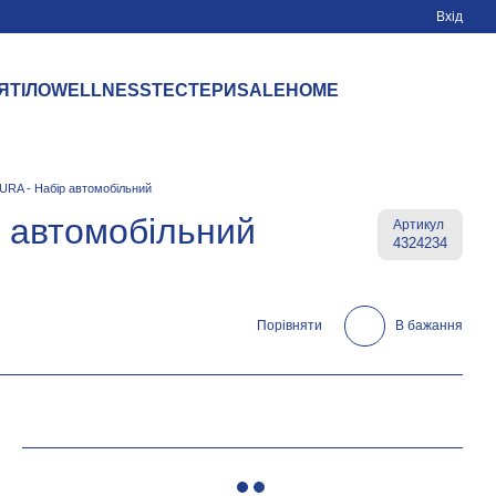
Вхід
Я
ТІЛО
WELLNESS
ТЕСТЕРИ
SALE
HOME
KURA - Набір автомобільний
р автомобільний
Артикул
4324234
Порівняти
В бажання