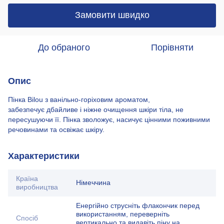
Замовити швидко
До обраного
Порівняти
Опис
Пінка Bilou з ванільно-горіховим ароматом,
забезпечує дбайливе і ніжне очищення шкіри тіла, не
пересушуючи її. Пінка зволожує, насичує цінними поживними
речовинами та освіжає шкіру.
Характеристики
Країна
Німеччина
виробництва
Енергійно струсніть флакончик перед
використанням, переверніть
Спосіб
вертикально та видавіть піну на