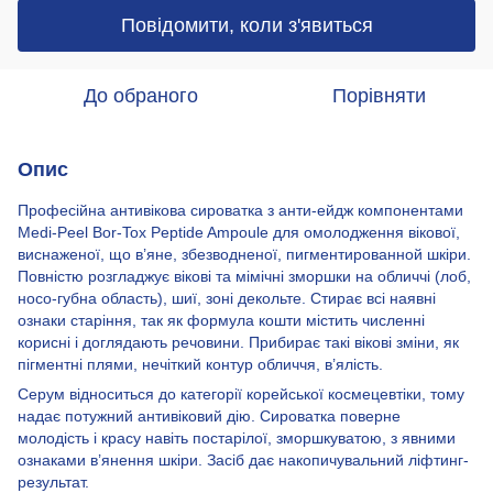
Повідомити, коли з'явиться
До обраного
Порівняти
Опис
Професійна антивікова сироватка з анти-ейдж компонентами
Medi-Peel Bor-Tox Peptide Ampoule для омолодження вікової,
виснаженої, що в’яне, збезводненої, пигментированной шкіри.
Повністю розгладжує вікові та мімічні зморшки на обличчі (лоб,
носо-губна область), шиї, зоні декольте. Стирає всі наявні
ознаки старіння, так як формула кошти містить численні
корисні і доглядають речовини. Прибирає такі вікові зміни, як
пігментні плями, нечіткий контур обличчя, в’ялість.
Серум відноситься до категорії корейської космецевтіки, тому
надає потужний антивіковий дію. Сироватка поверне
молодість і красу навіть постарілої, зморшкуватою, з явними
ознаками в’янення шкіри. Засіб дає накопичувальний ліфтинг-
результат.