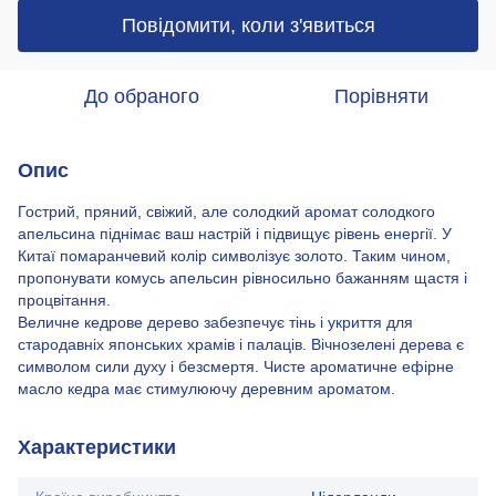
Повідомити, коли з'явиться
До обраного
Порівняти
Опис
Гострий, пряний, свіжий, але солодкий аромат солодкого
апельсина піднімає ваш настрій і підвищує рівень енергії. У
Китаї помаранчевий колір символізує золото. Таким чином,
пропонувати комусь апельсин рівносильно бажанням щастя і
процвітання.
Величне кедрове дерево забезпечує тінь і укриття для
стародавніх японських храмів і палаців. Вічнозелені дерева є
символом сили духу і безсмертя. Чисте ароматичне ефірне
масло кедра має стимулюючу деревним ароматом.
Характеристики