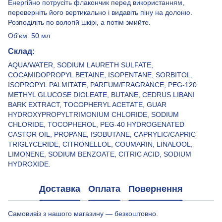
Енергійно потрусіть флакончик перед використанням,
переверніть його вертикально і видавіть піну на долоню.
Розподіліть по вологій шкірі, а потім змийте.
Об'єм: 50 мл
Склад:
AQUA/WATER, SODIUM LAURETH SULFATE,
COCAMIDOPROPYL BETAINE, ISOPENTANE, SORBITOL,
ISOPROPYL PALMITATE, PARFUM/FRAGRANCE, PEG-120
METHYL GLUCOSE DIOLEATE, BUTANE, CEDRUS LIBANI
BARK EXTRACT, TOCOPHERYL ACETATE, GUAR
HYDROXYPROPYLTRIMONIUM CHLORIDE, SODIUM
CHLORIDE, TOCOPHEROL, PEG-40 HYDROGENATED
CASTOR OIL, PROPANE, ISOBUTANE, CAPRYLIC/CAPRIC
TRIGLYCERIDE, CITRONELLOL, COUMARIN, LINALOOL,
LIMONENE, SODIUM BENZOATE, CITRIC ACID, SODIUM
HYDROXIDE.
Доставка
Оплата
Повернення
Самовивіз з нашого магазину — безкоштовно.