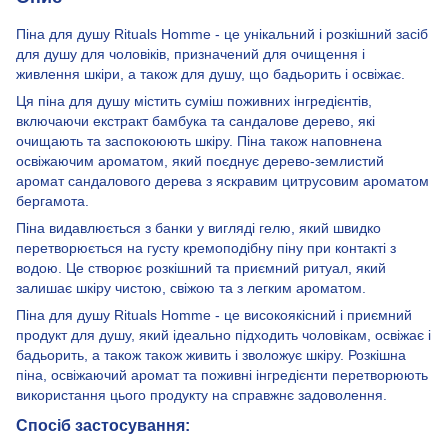
Піна для душу Rituals Homme - це унікальний і розкішний засіб
для душу для чоловіків, призначений для очищення і
живлення шкіри, а також для душу, що бадьорить і освіжає.
Ця піна для душу містить суміш поживних інгредієнтів,
включаючи екстракт бамбука та сандалове дерево, які
очищають та заспокоюють шкіру. Піна також наповнена
освіжаючим ароматом, який поєднує дерево-землистий
аромат сандалового дерева з яскравим цитрусовим ароматом
бергамота.
Піна видавлюється з банки у вигляді гелю, який швидко
перетворюється на густу кремоподібну піну при контакті з
водою. Це створює розкішний та приємний ритуал, який
залишає шкіру чистою, свіжою та з легким ароматом.
Піна для душу Rituals Homme - це високоякісний і приємний
продукт для душу, який ідеально підходить чоловікам, освіжає і
бадьорить, а також також живить і зволожує шкіру. Розкішна
піна, освіжаючий аромат та поживні інгредієнти перетворюють
використання цього продукту на справжнє задоволення.
Спосіб застосування: