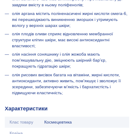
завдяки вмісту в ньому поліфенолів;
олія аргана містить поліненасичені жирні кислоти омега-6,
які перешкоджають виникненню зморшок і утримують
вологу у верхніх шарах шкіри;
олія плодів оливи сприяє відновленню мембранної
структури клітин шкіри, має високі антиоксидантні
властивості;
олія насіння соняшнику і олія жожоба мають
пом'якшувальну дію, зміцнюють шкірний бар'єр,
покращують гідратацію шкіри;
олія рисових висівок багата на вітаміни, жирні кислоти,
антиоксиданти, активно живить, пом'якшує і зволожує її
зсередини, забезпечуючи м'якість і бархатистість і
підвищуючи еластичність;
Характеристики
Клас товару
Космецевтика
Країна