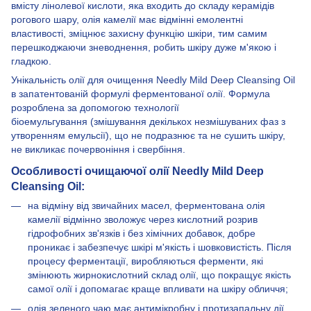
вмісту лінолевої кислоти, яка входить до складу керамідів
рогового шару, олія камелії має відмінні емолентні
властивості, зміцнює захисну функцію шкіри, тим самим
перешкоджаючи зневоднення, робить шкіру дуже м'якою і
гладкою.
Унікальність олії для очищення Needly Mild Deep Cleansing Oil
в запатентованій формулі ферментованої олії. Формула
розроблена за допомогою технології
біоемульгування (змішування декількох незмішуваних фаз з
утворенням емульсії), що не подразнює та не сушить шкіру,
не викликає почервоніння і свербіння.
Особливості очищаючої олії Needly Mild Deep
Cleansing Oil:
на відміну від звичайних масел, ферментована олія
камелії відмінно зволожує через кислотний розрив
гідрофобних зв'язків і без хімічних добавок, добре
проникає і забезпечує шкірі м'якість і шовковистість. Після
процесу ферментації, виробляються ферменти, які
змінюють жирнокислотний склад олії, що покращує якість
самої олії і допомагає краще впливати на шкіру обличчя;
олія зеленого чаю має антимікробну і протизапальну дії