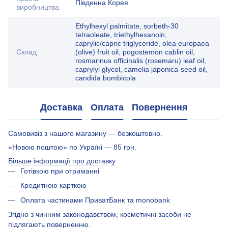
Південна Корея
виробництва
Ethylhexyl palmitate, sorbeth-30
tetraoleate, triethylhexanoin,
caprylic/capric triglyceride, olea europaea
Склад
(olive) fruit oil, pogostemon cablin oil,
rosmarinus officinalis (rosemaru) leaf oil,
caprylyl glycol, camelia japonica-seed oil,
candida bombicola
Доставка
Оплата
Повернення
Самовивіз з нашого магазину — безкоштовно.
«Новою поштою» по Україні — 85 грн.
Більше інформації про доставку
Готівкою при отриманні
Кредитною карткою
Оплата частинами ПриватБанк та monobank
Згідно з чинним законодавством, косметичні засоби не
підлягають поверненню.