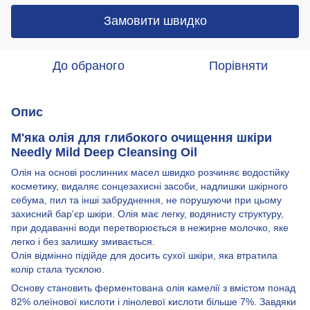
Замовити швидко
До обраного
Порівняти
Опис
М'яка олія для глибокого очищення шкіри
Needly Mild Deep Cleansing Oil
Олія на основі рослинних масел швидко розчиняє водостійку
косметику, видаляє сонцезахисні засоби, надлишки шкірного
себума, пил та інші забруднення, не порушуючи при цьому
захисний бар'єр шкіри. Олія має легку, водянисту структуру,
при додаванні води перетворюється в нежирне молочко, яке
легко і без залишку змивається.
Олія відмінно підійде для досить сухої шкіри, яка втратила
колір стала тусклою.
Основу становить ферментована олія камелії з вмістом понад
82% олеїнової кислоти і лінолевої кислоти більше 7%. Завдяки